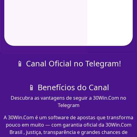
📱 Canal Oficial no Telegram!
📱 Benefícios do Canal
Descubra as vantagens de seguir a 30Win.Com no
Telegram
A 30Win.Com é um software de apostas que transforma
pouco em muito — com garantia oficial da 30Win.Com
Brasil , justiça, transparência e grandes chances de