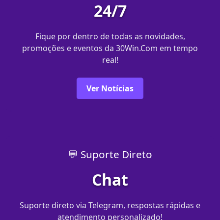
24/7
Fique por dentro de todas as novidades,
promoções e eventos da 30Win.Com em tempo
real!
Ver Notícias
💬 Suporte Direto
Chat
Suporte direto via Telegram, respostas rápidas e
atendimento personalizado!