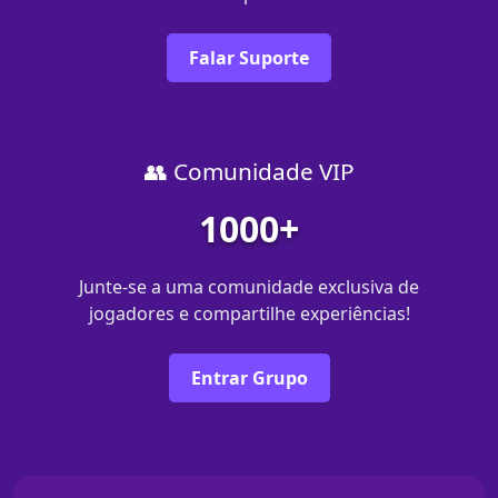
Falar Suporte
👥 Comunidade VIP
1000+
Junte-se a uma comunidade exclusiva de
jogadores e compartilhe experiências!
Entrar Grupo