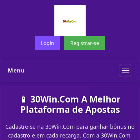
Login
Registrar-se
Menu
📱 30Win.Com A Melhor
Plataforma de Apostas
Cadastre-se na 30Win.Com para ganhar bônus no
cadastro e em cada recarga. Com a 30Win.Com,