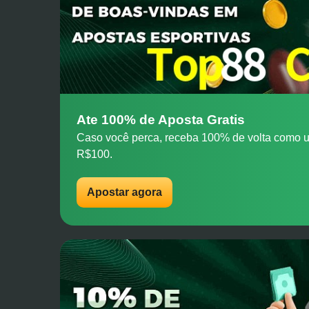
Ate 100% de Aposta Gratis
Caso você perca, receba 100% de volta como u
R$100.
Apostar agora