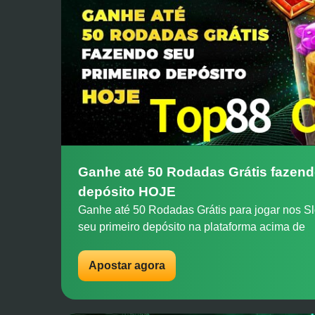
Ganhe até 50 Rodadas Grátis fazend
depósito HOJE
Ganhe até 50 Rodadas Grátis para jogar nos Sl
seu primeiro depósito na plataforma acima de
Apostar agora