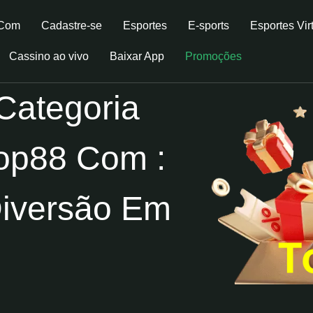
 Com
Cadastre-se
Esportes
E-sports
Esportes Vir
Cassino ao vivo
Baixar App
Promoções
Categoria
Top88 Com :
Diversão Em