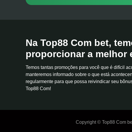
Na Top88 Com bet, tem
proporcionar a melhor 
Temos tantas promoções para você que é difícil a
manteremos informado sobre o que está acontecend
regularmente para que possa reivindicar seu bônus
Top88 Com!
Copyright © Top88 Com bet 