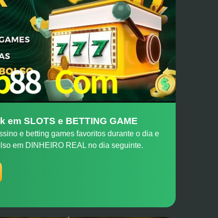
ck em SLOTS e BETTING GAME
sino e betting games favoritos durante o dia e
olso em DINHEIRO REAL no dia seguinte.