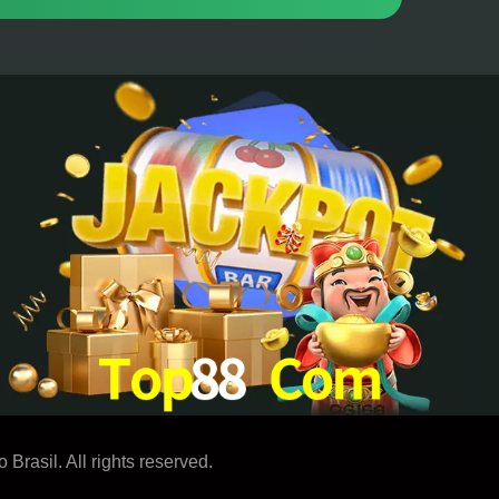
rasil. All rights reserved.