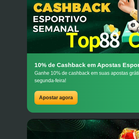
10% de Cashback em Apostas Espor
Ganhe 10% de cashback em suas apostas gráti
segunda-feira!
Apostar agora