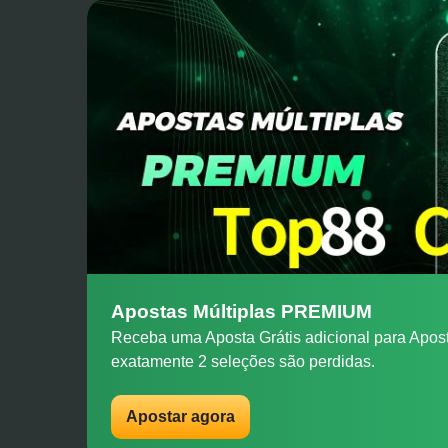
Apostas Múltiplas PREMIUM
Receba uma Aposta Grátis adicional para Apost
exatamente 2 seleções são perdidas.
Apostar agora