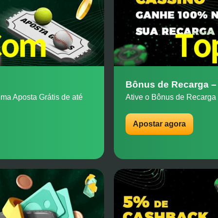
Bônus de Recarga –
ma Aposta Grátis de até
Ative o Bônus de Recarga 
Apostar agora