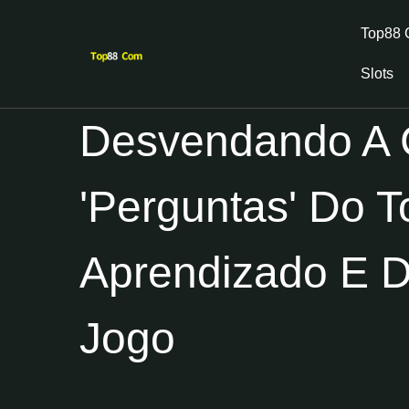
Top88
Slots
Desvendando A 
'Perguntas' Do 
Aprendizado E 
Jogo